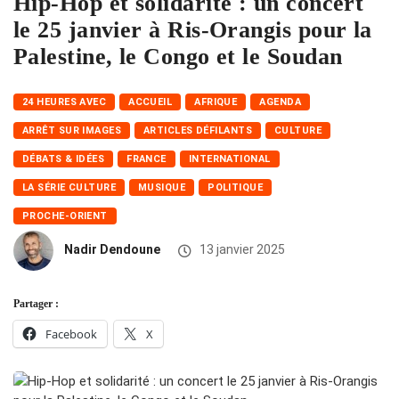
Hip-Hop et solidarité : un concert
le 25 janvier à Ris-Orangis pour la
Palestine, le Congo et le Soudan
24 HEURES AVEC
ACCUEIL
AFRIQUE
AGENDA
ARRÊT SUR IMAGES
ARTICLES DÉFILANTS
CULTURE
DÉBATS & IDÉES
FRANCE
INTERNATIONAL
LA SÉRIE CULTURE
MUSIQUE
POLITIQUE
PROCHE-ORIENT
Nadir Dendoune
13 janvier 2025
Partager :
Facebook
X