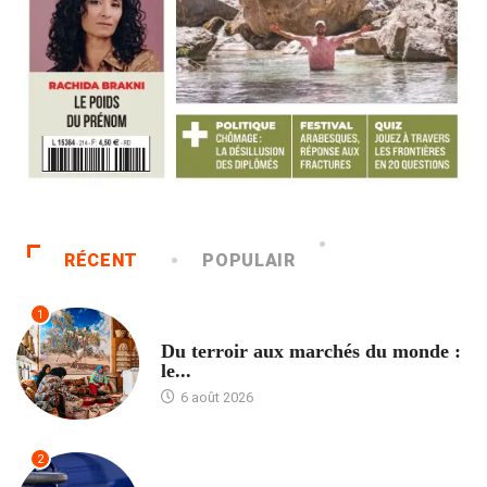
RÉCENT
POPULAIR
1
ACCUEIL
Du terroir aux marchés du monde :
le...
6 août 2026
2
ACCUEIL