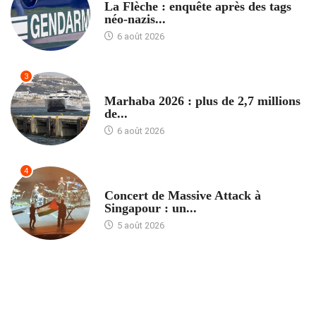
La Flèche : enquête après des tags
néo-nazis...
6 août 2026
3
ACCUEIL
Marhaba 2026 : plus de 2,7 millions
de...
6 août 2026
4
ACCUEIL
Concert de Massive Attack à
Singapour : un...
5 août 2026