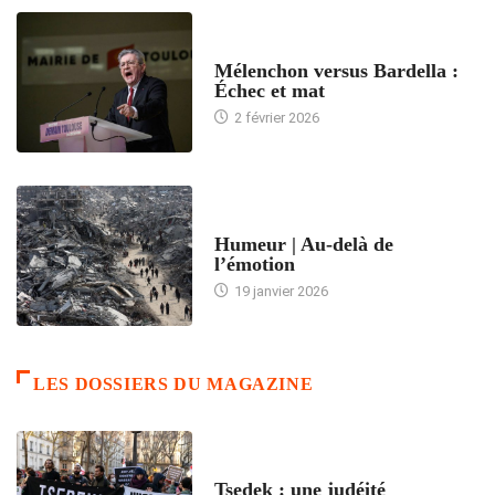
ACCUEIL
Mélenchon versus Bardella :
Échec et mat
2 février 2026
ACCUEIL
Humeur | Au-delà de
l’émotion
19 janvier 2026
LES DOSSIERS DU MAGAZINE
FRANCE
Tsedek : une judéité