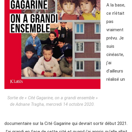
A la base,
ce n’était
pas
vraiment
prévu. Je
suis
cinéaste,
j’ai
d’ailleurs
réalisé un
Sortie de « Cité Gagarine, on a grandi ensemble »
de Adnane Tragha, mercredi 14 octobre 2020.
documentaire sur la Cité Gagarine qui devrait sortir début 2021.
J’ai grandi en face de cette cité et quand j’ai appris qu’elle allait