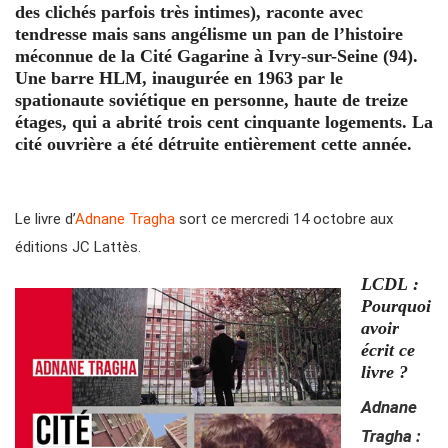
des clichés parfois très intimes), raconte avec
tendresse mais sans angélisme un pan de l’histoire
méconnue de la Cité Gagarine à Ivry-sur-Seine (94).
Une barre HLM, inaugurée en 1963 par le
spationaute soviétique en personne, haute de treize
étages, qui a abrité trois cent cinquante logements. La
cité ouvrière a été détruite entièrement cette année.
Le livre d’
Adnane Tragha
sort ce mercredi 14 octobre aux
éditions JC Lattès.
LCDL :
Pourquoi
avoir
écrit ce
livre ?
Adnane
Tragha :