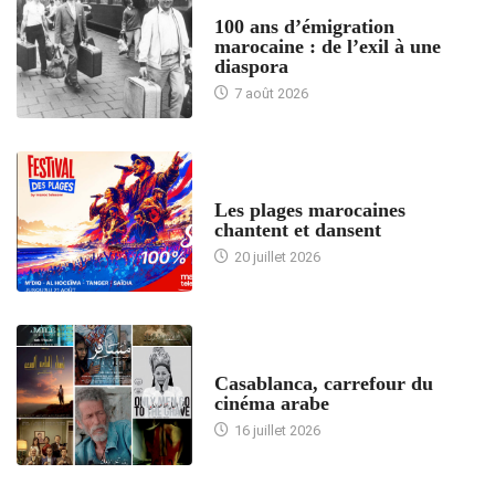
ACCUEIL
100 ans d’émigration
marocaine : de l’exil à une
diaspora
7 août 2026
ACCUEIL
Les plages marocaines
chantent et dansent
20 juillet 2026
ACCUEIL
Casablanca, carrefour du
cinéma arabe
16 juillet 2026