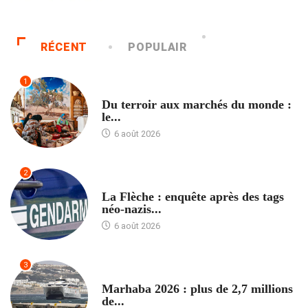
RÉCENT
POPULAIR
1
ACCUEIL
Du terroir aux marchés du monde :
le...
6 août 2026
2
ACCUEIL
La Flèche : enquête après des tags
néo-nazis...
6 août 2026
3
ACCUEIL
Marhaba 2026 : plus de 2,7 millions
de...