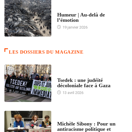
ACCUEIL
Humeur | Au-delà de
l’émotion
19 janvier 2026
LES DOSSIERS DU MAGAZINE
FRANCE
Tsedek : une judéité
décoloniale face à Gaza
13 avril 2026
FEMMES
Michèle Sibony : Pour un
antiracisme politique et