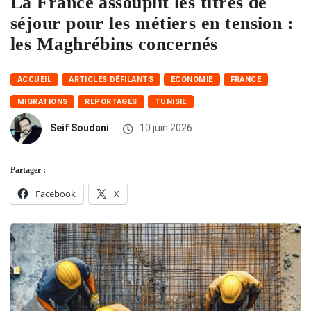
La France assouplit les titres de
séjour pour les métiers en tension :
les Maghrébins concernés
ACCUEIL
ARTICLES DÉFILANTS
ECONOMIE
FRANCE
MIGRATIONS
REPORTAGES
TUNISIE
Seif Soudani
10 juin 2026
Partager :
Facebook
X