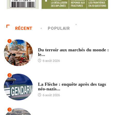
RÉCENT
POPULAIR
1
ACCUEIL
Du terroir aux marchés du monde :
le...
6 août 2026
2
ACCUEIL
La Flèche : enquête après des tags
néo-nazis...
6 août 2026
3
ACCUEIL