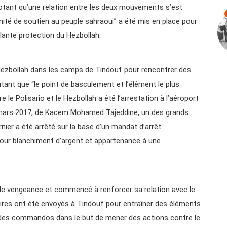
 notant qu’une relation entre les deux mouvements s’est
mité de soutien au peuple sahraoui” a été mis en place pour
illante protection du Hezbollah.
de Hezbollah dans les camps de Tindouf pour rencontrer des
joutant que “le point de basculement et l’élément le plus
e le Polisario et le Hezbollah a été l’arrestation à l’aéroport
mars 2017, de Kacem Mohamed Tajeddine, un des grands
rnier a été arrêté sur la base d’un mandat d’arrêt
pour blanchiment d’argent et appartenance à une
de vengeance et commencé à renforcer sa relation avec le
aires ont été envoyés à Tindouf pour entraîner des éléments
er des commandos dans le but de mener des actions contre le