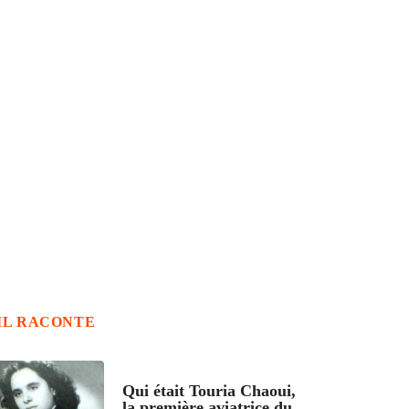
IL RACONTE
ARTICLES CULTURE
Qui était Touria Chaoui,
la première aviatrice du