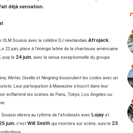
ait déjà sensation.
at
Afrojack
e OLM Souissi avec le célèbre DJ néerlandais
,
e 22 juin, place à l’énergie latine de la chanteuse américaine
24 juin
 K-pop le
, avec la venue exceptionnelle du groupe
na, Winter, Giselle et Ningning bousculent les codes avec un
uriste. Leur participation à Mawazine s’inscrit dans leur
voir enflammé les scènes de Paris, Tokyo, Los Angeles ou
ve.
Lojay
e Souissi vibrera au rythme de l’afrobeats avec
et
25 juin
Will Smith
23
, c’est
qui montera sur scène, suivi le
n mélodique.