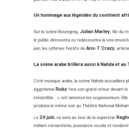
Un hommage aux légendes du continent afri
Julian Marley
Sur la scène Bouregreg,
, fils du 
le public découvrira ou redécouvrira la voix envoû
Ans-T Crazy
juin, les rythmes festifs de
, artis
La scène arabe brillera aussi à Nahda et 
Côté musique arabe, la scène Nahda accueillera pl
Ruby
égyptienne
fera son grand retour devant le 
irrésistible… », ont annoncé les organisateurs. Elle
produira le même soir au Théâtre National Moha
24 juin
Ragh
Le
, ce sera au tour de la superstar
mêlant romantisme, puissance vocale et modernit