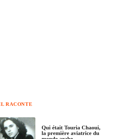
IL RACONTE
ARTICLES CULTURE
Qui était Touria Chaoui,
la première aviatrice du
monde arabe