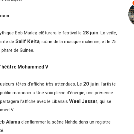
cain
28 juin
mythique Bob Marley, clôturera le festival le
. La veille,
Salif Keita
tante de
, icône de la musique malienne, et le 25
te phare de Guinée.
au Théâtre Mohammed V
20 juin
usieurs têtes d’affiche très attendues. Le
, l’artiste
public marocain. « Une voix pleine d’énergie, une présence
Wael Jassar
 partagera l’affiche avec le Libanais
, qui se
mmed V.
eb Alama
d’enflammer la scène Nahda dans un registre
é.