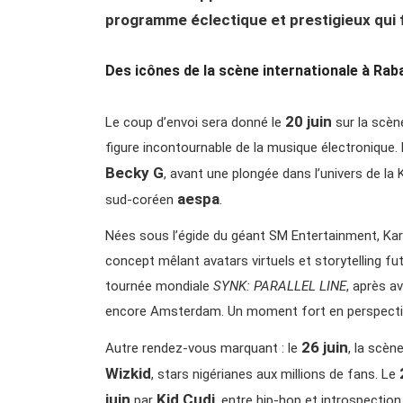
programme éclectique et prestigieux qui f
Des icônes de la scène internationale à Rab
20 juin
Le coup d’envoi sera donné le
sur la scèn
figure incontournable de la musique électronique. L
Becky G
, avant une plongée dans l’univers de la
aespa
sud-coréen
.
Nées sous l’égide du géant SM Entertainment, Kari
concept mêlant avatars virtuels et storytelling fut
tournée mondiale
SYNK: PARALLEL LINE
, après a
encore Amsterdam. Un moment fort en perspecti
26 juin
Autre rendez-vous marquant : le
, la scèn
Wizkid
, stars nigérianes aux millions de fans. Le
juin
Kid Cudi
par
, entre hip-hop et introspectio