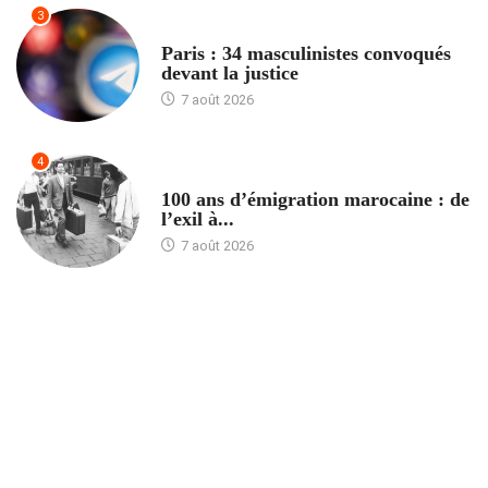
3
ACCUEIL
Paris : 34 masculinistes convoqués
devant la justice
7 août 2026
4
ACCUEIL
100 ans d’émigration marocaine : de
l’exil à...
7 août 2026