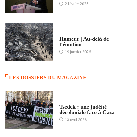
2 février 2026
ACCUEIL
Humeur | Au-delà de
l’émotion
19 janvier 2026
LES DOSSIERS DU MAGAZINE
FRANCE
Tsedek : une judéité
décoloniale face à Gaza
13 avril 2026