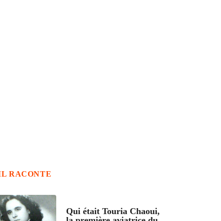
IL RACONTE
ARTICLES CULTURE
Qui était Touria Chaoui,
la première aviatrice du