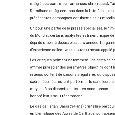
malgré ses contre-performances chroniques), Ya
Romdhane ne figurent pas dans la liste finale, malg
précédentes campagnes continentales et mondial
Or, pour une partie de la presse spécialisée, le t
du Mondial, certains analystes estiment risqué de
déjà de stabilité depuis plusieurs années. L’argu
d’expérience collective du nouveau noyau appelé 
Les critiques pointent notamment une certaine con
affirme privilégier des paramètres objectifs dont 
retenus sortent de saisons irrégulières ou disposen
cadres écartés restent performants dans leurs c
moyens à sa disposition, tout en sanctionnant les
honoré leur statut récemment.
Le cas de Ferjani Sassi (34 ans) cristallise partic
emblématique des Aigles de Carthage, son absenc