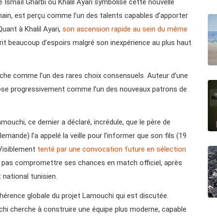
 Ismaïl Gharbi ou Khalil Ayari symbolise cette nouvelle
main, est perçu comme l’un des talents capables d’apporter
uant à Khalil Ayari,
son ascension rapide au sein du même
rrit beaucoup d’espoirs malgré son inexpérience au plus haut
nche comme l’un des rares choix consensuels. Auteur d’une
mpose progressivement comme l’un des nouveaux patrons de
ouchi, ce dernier a déclaré, incrédule, que le père de
emande) l’a appelé la veille pour l’informer que son fils (19
 Visiblement
tenté par une convocation future en sélection
nt pas compromettre ses chances en match officiel, après
national tunisien.
cohérence globale du projet Lamouchi qui est discutée.
hi cherche à construire une équipe plus moderne, capable