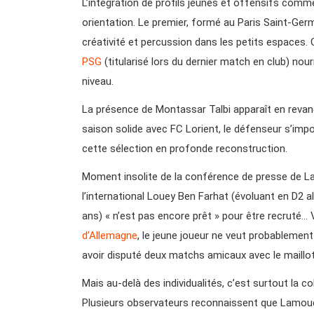
L’intégration de profils jeunes et offensifs comme
orientation. Le premier, formé au Paris Saint-Ger
créativité et percussion dans les petits espaces. Q
PSG
(titularisé lors du dernier match en club) nou
niveau.
La présence de Montassar Talbi apparaît en reva
saison solide avec FC Lorient, le défenseur s’i
cette sélection en profonde reconstruction.
Moment insolite de la conférence de presse de Lam
l’international Louey Ben Farhat (évoluant en D2 all
ans) « n’est pas encore prêt » pour être recruté…
d’Allemagne
, le jeune joueur ne veut probableme
avoir disputé deux matchs amicaux avec le maillot 
Mais au-delà des individualités, c’est surtout la 
Plusieurs observateurs reconnaissent que Lamouc