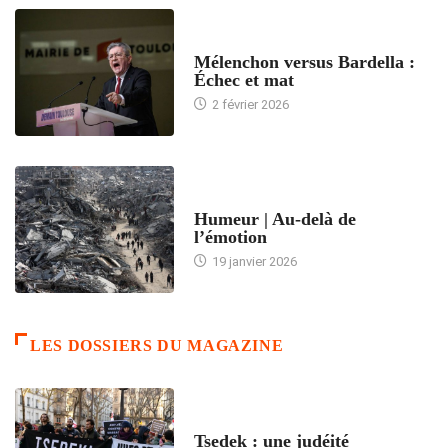
ACCUEIL
Mélenchon versus Bardella :
Échec et mat
2 février 2026
ACCUEIL
Humeur | Au-delà de
l’émotion
19 janvier 2026
LES DOSSIERS DU MAGAZINE
FRANCE
Tsedek : une judéité