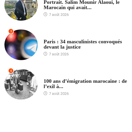
Portrait. Salim Mounir Alaoui, le
Marocain qui avait...
7 août 2026
3
ACCUEIL
Paris : 34 masculinistes convoqués
devant la justice
7 août 2026
4
ACCUEIL
100 ans d’émigration marocaine : de
l’exil à...
7 août 2026