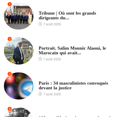
1
ACCUEIL
Tribune | Où sont les grands
dirigeants du...
7 août 2026
2
ACCUEIL
Portrait. Salim Mounir Alaoui, le
Marocain qui avait...
7 août 2026
3
ACCUEIL
Paris : 34 masculinistes convoqués
devant la justice
7 août 2026
4
ACCUEIL