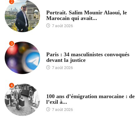
2
ACCUEIL
Portrait. Salim Mounir Alaoui, le
Marocain qui avait...
7 août 2026
3
ACCUEIL
Paris : 34 masculinistes convoqués
devant la justice
7 août 2026
4
ACCUEIL
100 ans d’émigration marocaine : de
l’exil à...
7 août 2026