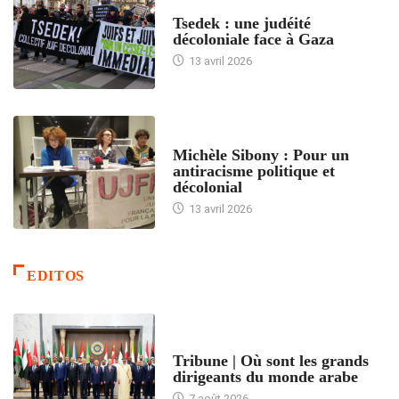
FRANCE
Tsedek : une judéité
décoloniale face à Gaza
13 avril 2026
FEMMES
Michèle Sibony : Pour un
antiracisme politique et
décolonial
13 avril 2026
EDITOS
ACCUEIL
Tribune | Où sont les grands
dirigeants du monde arabe
7 août 2026