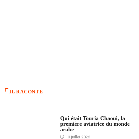
IL RACONTE
ARTICLES CULTURE
Qui était Touria Chaoui, la
première aviatrice du monde
arabe
13 juillet 2026