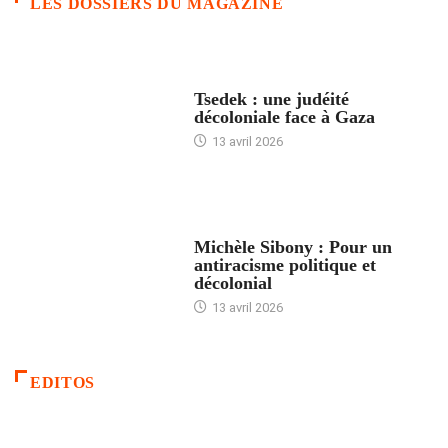
LES DOSSIERS DU MAGAZINE
FRANCE
Tsedek : une judéité
décoloniale face à Gaza
13 avril 2026
FEMMES
Michèle Sibony : Pour un
antiracisme politique et
décolonial
13 avril 2026
EDITOS