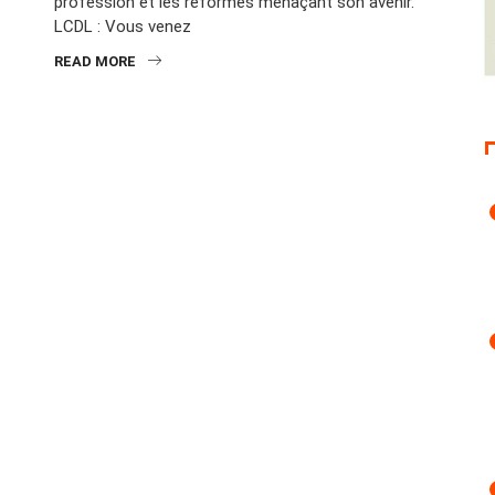
profession et les réformes menaçant son avenir.
LCDL : Vous venez
READ MORE