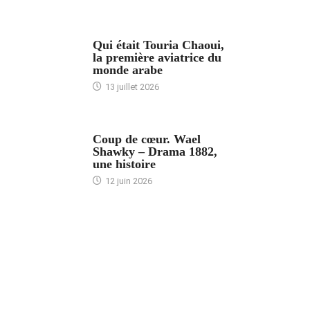
ARTICLES CULTURE
Qui était Touria Chaoui,
la première aviatrice du
monde arabe
13 juillet 2026
ACCUEIL
Coup de cœur. Wael
Shawky – Drama 1882,
une histoire
12 juin 2026