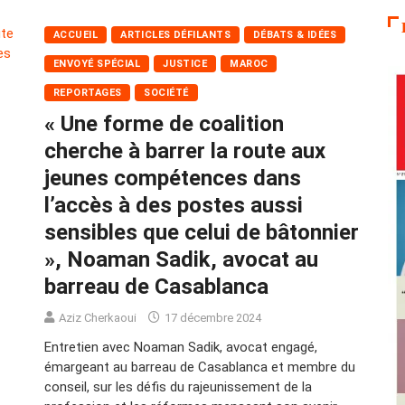
ACCUEIL
ARTICLES DÉFILANTS
DÉBATS & IDÉES
ENVOYÉ SPÉCIAL
JUSTICE
MAROC
REPORTAGES
SOCIÉTÉ
« Une forme de coalition
cherche à barrer la route aux
jeunes compétences dans
l’accès à des postes aussi
sensibles que celui de bâtonnier
», Noaman Sadik, avocat au
barreau de Casablanca
Aziz Cherkaoui
17 décembre 2024
Entretien avec Noaman Sadik, avocat engagé,
émargeant au barreau de Casablanca et membre du
conseil, sur les défis du rajeunissement de la