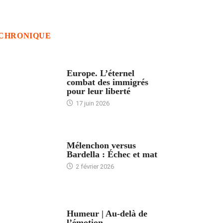
CHRONIQUE
ACCUEIL
Europe. L’éternel
combat des immigrés
pour leur liberté
17 juin 2026
ACCUEIL
Mélenchon versus
Bardella : Échec et mat
2 février 2026
ACCUEIL
Humeur | Au-delà de
l’émotion