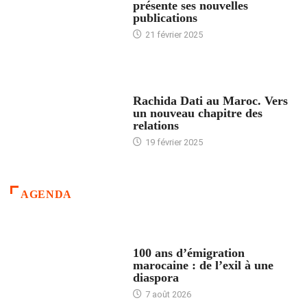
présente ses nouvelles
publications
21 février 2025
24 HEURES AVEC
Rachida Dati au Maroc. Vers
un nouveau chapitre des
relations
19 février 2025
AGENDA
ACCUEIL
100 ans d’émigration
marocaine : de l’exil à une
diaspora
7 août 2026