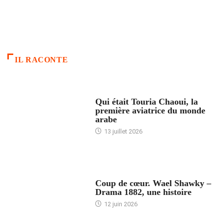
IL RACONTE
ARTICLES CULTURE
Qui était Touria Chaoui, la
première aviatrice du monde
arabe
13 juillet 2026
ACCUEIL
Coup de cœur. Wael Shawky –
Drama 1882, une histoire
12 juin 2026