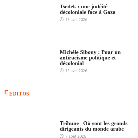
FRANCE
Tsedek : une judéité
décoloniale face à Gaza
13 avril 2026
FEMMES
Michèle Sibony : Pour un
antiracisme politique et
décolonial
13 avril 2026
EDITOS
ACCUEIL
Tribune | Où sont les grands
dirigeants du monde arabe
7 août 2026