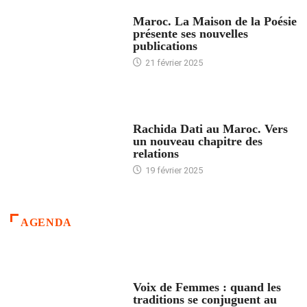
ACCUEIL
Maroc. La Maison de la Poésie
présente ses nouvelles
publications
21 février 2025
24 HEURES AVEC
Rachida Dati au Maroc. Vers
un nouveau chapitre des
relations
19 février 2025
AGENDA
ACCUEIL
Voix de Femmes : quand les
traditions se conjuguent au