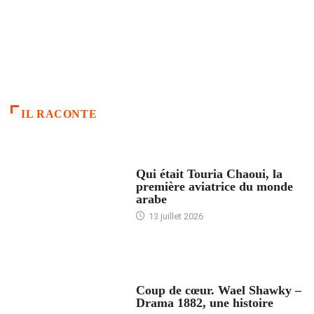
IL RACONTE
ARTICLES CULTURE
Qui était Touria Chaoui, la
première aviatrice du monde
arabe
13 juillet 2026
ACCUEIL
Coup de cœur. Wael Shawky –
Drama 1882, une histoire