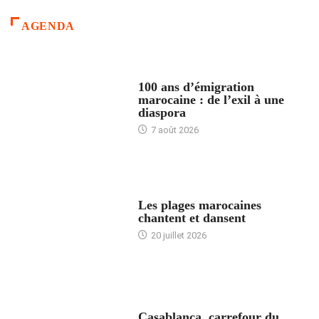
AGENDA
ACCUEIL
100 ans d’émigration
marocaine : de l’exil à une
diaspora
7 août 2026
ACCUEIL
Les plages marocaines
chantent et dansent
20 juillet 2026
ACCUEIL
Casablanca, carrefour du