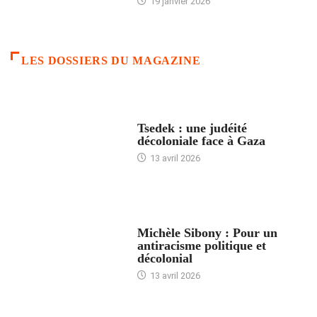
19 janvier 2026
LES DOSSIERS DU MAGAZINE
FRANCE
Tsedek : une judéité
décoloniale face à Gaza
13 avril 2026
FEMMES
Michèle Sibony : Pour un
antiracisme politique et
décolonial
13 avril 2026