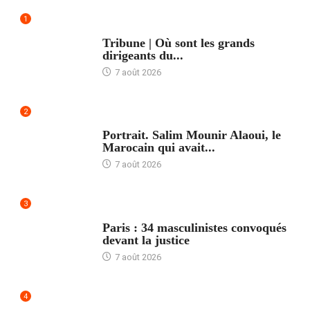
1
ACCUEIL
Tribune | Où sont les grands
dirigeants du...
7 août 2026
2
ACCUEIL
Portrait. Salim Mounir Alaoui, le
Marocain qui avait...
7 août 2026
3
ACCUEIL
Paris : 34 masculinistes convoqués
devant la justice
7 août 2026
4
ACCUEIL