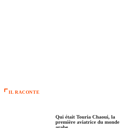
IL RACONTE
ARTICLES CULTURE
Qui était Touria Chaoui, la
première aviatrice du monde
arabe