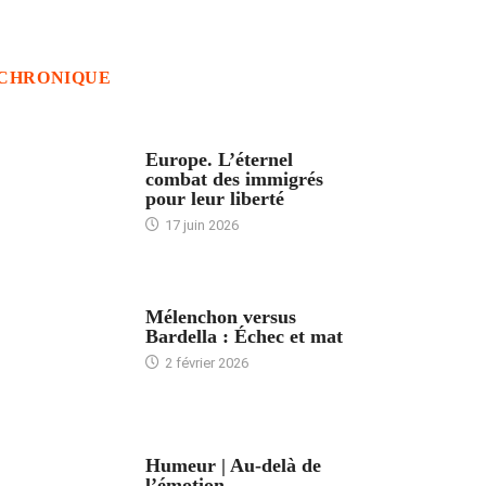
CHRONIQUE
ACCUEIL
Europe. L’éternel
combat des immigrés
pour leur liberté
17 juin 2026
ACCUEIL
Mélenchon versus
Bardella : Échec et mat
2 février 2026
ACCUEIL
Humeur | Au-delà de
l’émotion