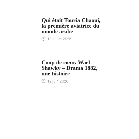
ARTICLES CULTURE
Qui était Touria Chaoui,
la première aviatrice du
monde arabe
13 juillet 2026
ACCUEIL
Coup de cœur. Wael
Shawky – Drama 1882,
une histoire
12 juin 2026