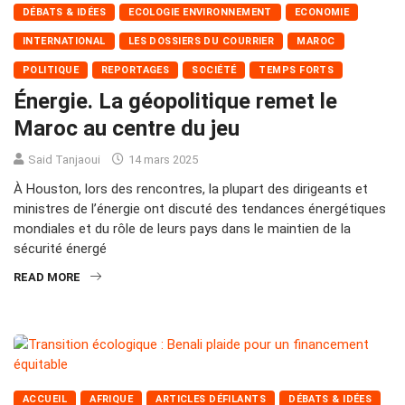
DÉBATS & IDÉES
ECOLOGIE ENVIRONNEMENT
ECONOMIE
INTERNATIONAL
LES DOSSIERS DU COURRIER
MAROC
POLITIQUE
REPORTAGES
SOCIÉTÉ
TEMPS FORTS
Énergie. La géopolitique remet le
Maroc au centre du jeu
Said Tanjaoui
14 mars 2025
À Houston, lors des rencontres, la plupart des dirigeants et
ministres de l’énergie ont discuté des tendances énergétiques
mondiales et du rôle de leurs pays dans le maintien de la
sécurité énergé
READ MORE
ACCUEIL
AFRIQUE
ARTICLES DÉFILANTS
DÉBATS & IDÉES