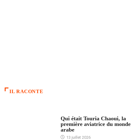
IL RACONTE
ARTICLES CULTURE
Qui était Touria Chaoui, la
première aviatrice du monde
arabe
13 juillet 2026