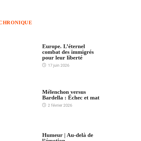
CHRONIQUE
ACCUEIL
Europe. L’éternel
combat des immigrés
pour leur liberté
17 juin 2026
ACCUEIL
Mélenchon versus
Bardella : Échec et mat
2 février 2026
ACCUEIL
Humeur | Au-delà de
l’émotion