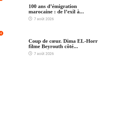
ACCUEIL
100 ans d’émigration
marocaine : de l’exil à...
7 août 2026
4
ACCUEIL
Coup de cœur. Dima EL-Horr
filme Beyrouth côté...
7 août 2026