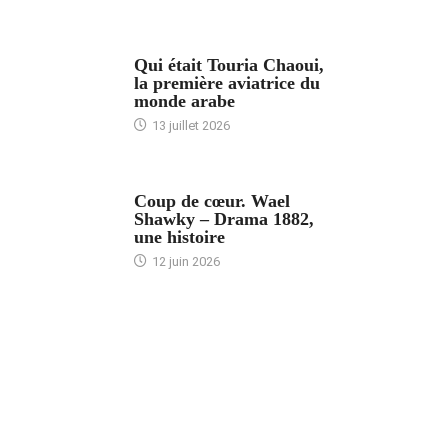
ARTICLES CULTURE
Qui était Touria Chaoui,
la première aviatrice du
monde arabe
13 juillet 2026
ACCUEIL
Coup de cœur. Wael
Shawky – Drama 1882,
une histoire
12 juin 2026