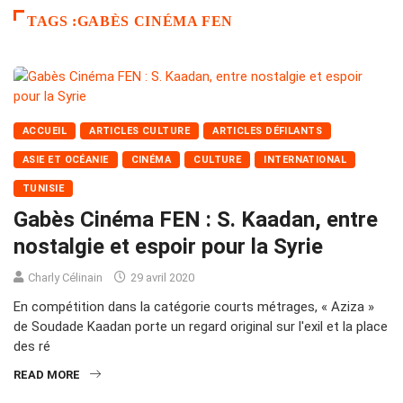
TAGS :GABÈS CINÉMA FEN
ACCUEIL
ARTICLES CULTURE
ARTICLES DÉFILANTS
ASIE ET OCÉANIE
CINÉMA
CULTURE
INTERNATIONAL
TUNISIE
Gabès Cinéma FEN : S. Kaadan, entre
nostalgie et espoir pour la Syrie
Charly Célinain
29 avril 2020
En compétition dans la catégorie courts métrages, « Aziza »
de Soudade Kaadan porte un regard original sur l'exil et la place
des ré
READ MORE