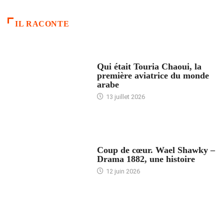
IL RACONTE
ARTICLES CULTURE
Qui était Touria Chaoui, la
première aviatrice du monde
arabe
13 juillet 2026
ACCUEIL
Coup de cœur. Wael Shawky –
Drama 1882, une histoire
12 juin 2026