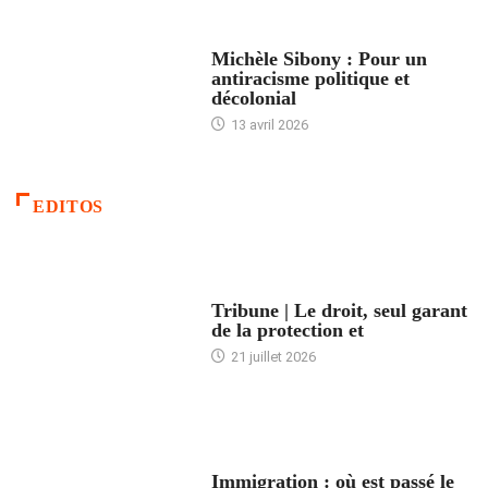
FEMMES
Michèle Sibony : Pour un
antiracisme politique et
décolonial
13 avril 2026
EDITOS
ACCUEIL
Tribune | Le droit, seul garant
de la protection et
21 juillet 2026
ARTICLES DÉFILANTS
Immigration : où est passé le