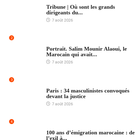
ACCUEIL
Tribune | Où sont les grands
dirigeants du...
7 août 2026
2
ACCUEIL
Portrait. Salim Mounir Alaoui, le
Marocain qui avait...
7 août 2026
3
ACCUEIL
Paris : 34 masculinistes convoqués
devant la justice
7 août 2026
4
ACCUEIL
100 ans d’émigration marocaine : de
l’exil à...