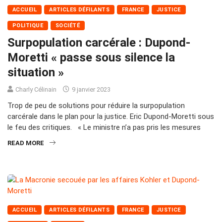
ACCUEIL
ARTICLES DÉFILANTS
FRANCE
JUSTICE
POLITIQUE
SOCIÉTÉ
Surpopulation carcérale : Dupond-
Moretti « passe sous silence la
situation »
Charly Célinain
9 janvier 2023
Trop de peu de solutions pour réduire la surpopulation
carcérale dans le plan pour la justice. Eric Dupond-Moretti sous
le feu des critiques. « Le ministre n’a pas pris les mesures
READ MORE
ACCUEIL
ARTICLES DÉFILANTS
FRANCE
JUSTICE