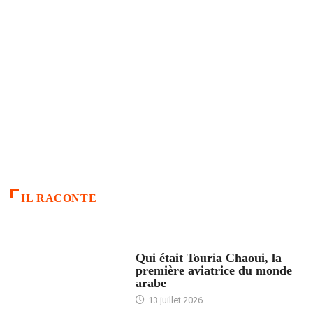
IL RACONTE
ARTICLES CULTURE
Qui était Touria Chaoui, la
première aviatrice du monde
arabe
13 juillet 2026