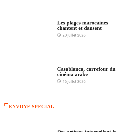
ACCUEIL
Les plages marocaines
chantent et dansent
20 juillet 2026
ACCUEIL
Casablanca, carrefour du
cinéma arabe
16 juillet 2026
ENVOYE SPECIAL
ACCUEIL
Des artistes interpellent le