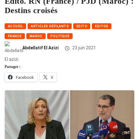
Edito. RN (France) / PJD (Maroc) :
Destins croisés
ACCUEIL
ARTICLES DÉFILANTS
EDITO
EDITOS
FRANCE
MAROC
POLITIQUE
Abdellatif El Azizi
23 juin 2021
Partager :
Facebook
X