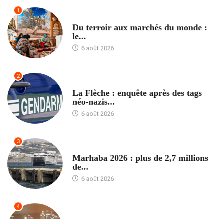
1
ACCUEIL
Du terroir aux marchés du monde :
le...
6 août 2026
2
ACCUEIL
La Flèche : enquête après des tags
néo-nazis...
6 août 2026
3
ACCUEIL
Marhaba 2026 : plus de 2,7 millions
de...
6 août 2026
4
ACCUEIL