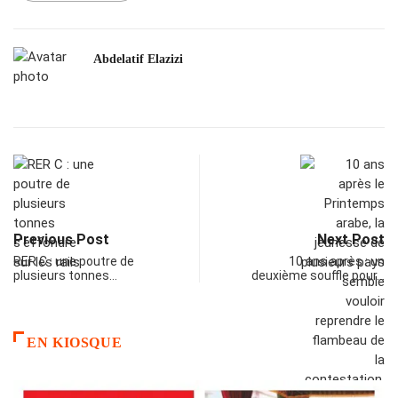
Abdelatif Elazizi
Previous Post
Next Post
RER C : une poutre de
10 ans après : un
plusieurs tonnes…
deuxième souffle pour…
EN KIOSQUE