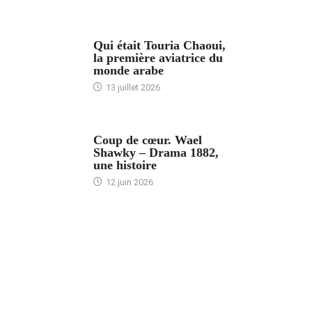
ARTICLES CULTURE
Qui était Touria Chaoui,
la première aviatrice du
monde arabe
13 juillet 2026
ACCUEIL
Coup de cœur. Wael
Shawky – Drama 1882,
une histoire
12 juin 2026