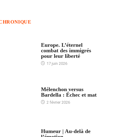
CHRONIQUE
ACCUEIL
Europe. L’éternel
combat des immigrés
pour leur liberté
17 juin 2026
ACCUEIL
Mélenchon versus
Bardella : Échec et mat
2 février 2026
ACCUEIL
Humeur | Au-delà de
l’émotion