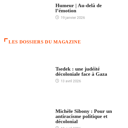
Humeur | Au-delà de
l’émotion
19 janvier 2026
LES DOSSIERS DU MAGAZINE
FRANCE
Tsedek : une judéité
décoloniale face à Gaza
13 avril 2026
FEMMES
Michèle Sibony : Pour un
antiracisme politique et
décolonial