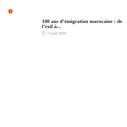
4
ACCUEIL
100 ans d’émigration marocaine : de
l’exil à...
7 août 2026