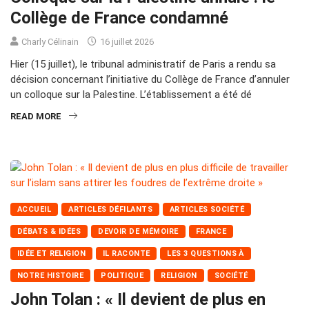
Collège de France condamné
Charly Célinain
16 juillet 2026
Hier (15 juillet), le tribunal administratif de Paris a rendu sa
décision concernant l’initiative du Collège de France d’annuler
un colloque sur la Palestine. L’établissement a été dé
READ MORE
ACCUEIL
ARTICLES DÉFILANTS
ARTICLES SOCIÉTÉ
DÉBATS & IDÉES
DEVOIR DE MÉMOIRE
FRANCE
IDÉE ET RELIGION
IL RACONTE
LES 3 QUESTIONS À
NOTRE HISTOIRE
POLITIQUE
RELIGION
SOCIÉTÉ
John Tolan : « Il devient de plus en