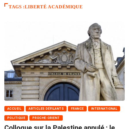
TAGS :LIBERTÉ ACADÉMIQUE
ACCUEIL
ARTICLES DÉFILANTS
FRANCE
INTERNATIONAL
POLITIQUE
PROCHE-ORIENT
Colloque sur la Palestine annulé : le