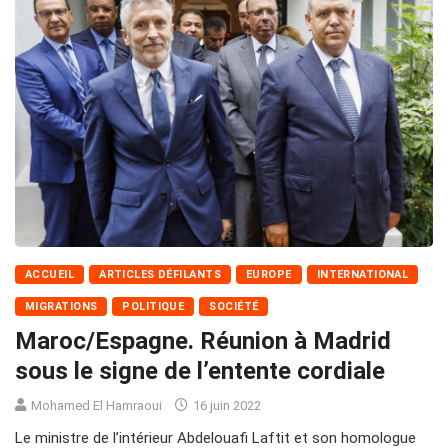
ACCUEIL
ARTICLES DÉFILANTS
EUROPE
INTERNATIONAL
MIGRATIONS
POLITIQUE
SOCIÉTÉ
Maroc/Espagne. Réunion à Madrid
sous le signe de l’entente cordiale
Mohamed El Hamraoui
16 juin 2022
Le ministre de l’intérieur Abdelouafi Laftit et son homologue