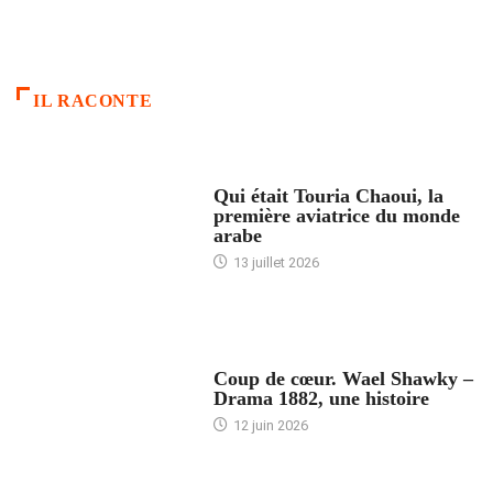
IL RACONTE
ARTICLES CULTURE
Qui était Touria Chaoui, la
première aviatrice du monde
arabe
13 juillet 2026
ACCUEIL
Coup de cœur. Wael Shawky –
Drama 1882, une histoire
12 juin 2026