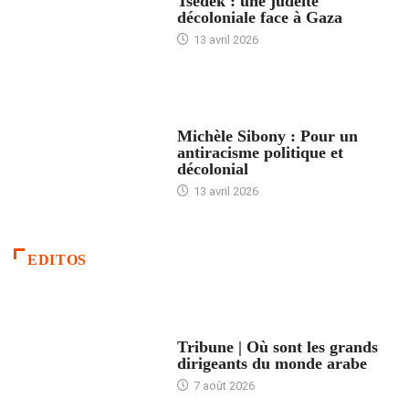
Tsedek : une judéité
décoloniale face à Gaza
13 avril 2026
FEMMES
Michèle Sibony : Pour un
antiracisme politique et
décolonial
13 avril 2026
EDITOS
ACCUEIL
Tribune | Où sont les grands
dirigeants du monde arabe
7 août 2026