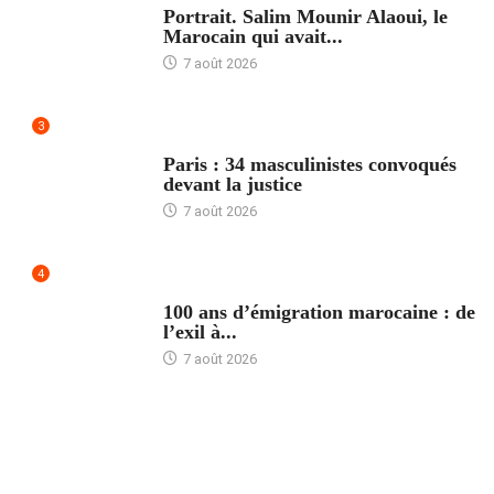
Portrait. Salim Mounir Alaoui, le
Marocain qui avait...
7 août 2026
3
ACCUEIL
Paris : 34 masculinistes convoqués
devant la justice
7 août 2026
4
ACCUEIL
100 ans d’émigration marocaine : de
l’exil à...
7 août 2026