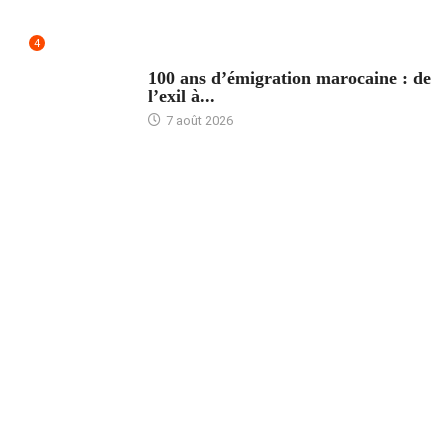
4
ACCUEIL
100 ans d’émigration marocaine : de
l’exil à...
7 août 2026