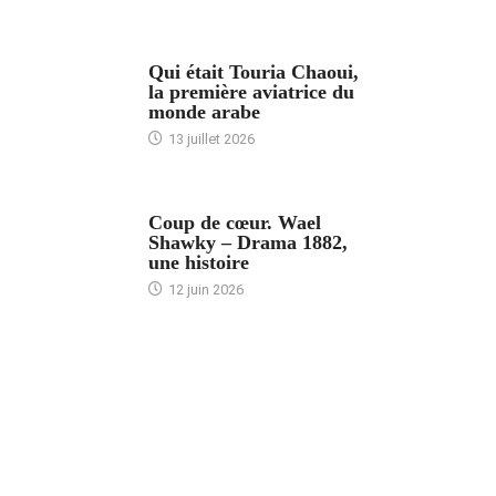
ARTICLES CULTURE
Qui était Touria Chaoui,
la première aviatrice du
monde arabe
13 juillet 2026
ACCUEIL
Coup de cœur. Wael
Shawky – Drama 1882,
une histoire
12 juin 2026