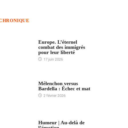
CHRONIQUE
ACCUEIL
Europe. L’éternel
combat des immigrés
pour leur liberté
17 juin 2026
ACCUEIL
Mélenchon versus
Bardella : Échec et mat
2 février 2026
ACCUEIL
Humeur | Au-delà de
l’émotion