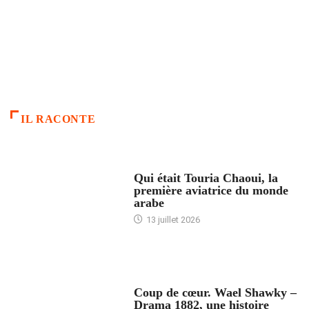
IL RACONTE
ARTICLES CULTURE
Qui était Touria Chaoui, la
première aviatrice du monde
arabe
13 juillet 2026
ACCUEIL
Coup de cœur. Wael Shawky –
Drama 1882, une histoire