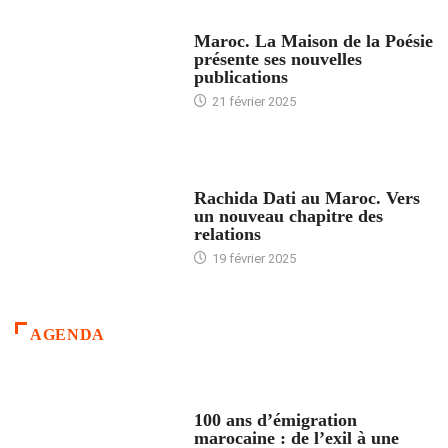
ACCUEIL
Maroc. La Maison de la Poésie
présente ses nouvelles
publications
21 février 2025
24 HEURES AVEC
Rachida Dati au Maroc. Vers
un nouveau chapitre des
relations
19 février 2025
AGENDA
ACCUEIL
100 ans d’émigration
marocaine : de l’exil à une