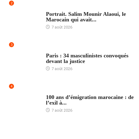
2
ACCUEIL
Portrait. Salim Mounir Alaoui, le
Marocain qui avait...
7 août 2026
3
ACCUEIL
Paris : 34 masculinistes convoqués
devant la justice
7 août 2026
4
ACCUEIL
100 ans d’émigration marocaine : de
l’exil à...
7 août 2026