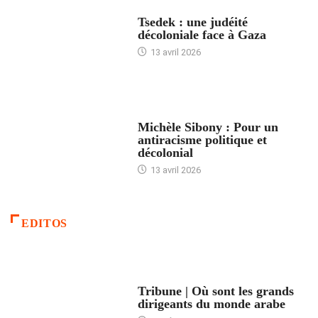
FRANCE
Tsedek : une judéité
décoloniale face à Gaza
13 avril 2026
FEMMES
Michèle Sibony : Pour un
antiracisme politique et
décolonial
13 avril 2026
EDITOS
ACCUEIL
Tribune | Où sont les grands
dirigeants du monde arabe