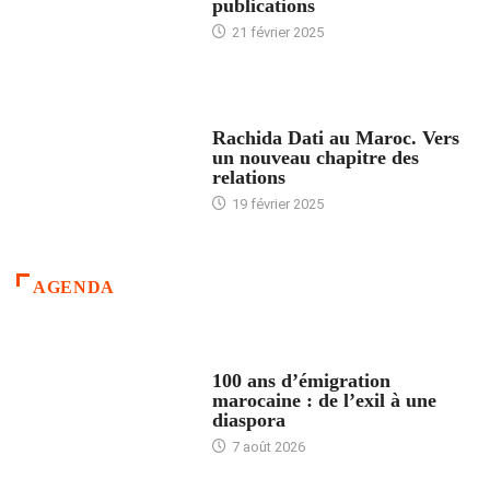
publications
21 février 2025
24 HEURES AVEC
Rachida Dati au Maroc. Vers
un nouveau chapitre des
relations
19 février 2025
AGENDA
ACCUEIL
100 ans d’émigration
marocaine : de l’exil à une
diaspora
7 août 2026