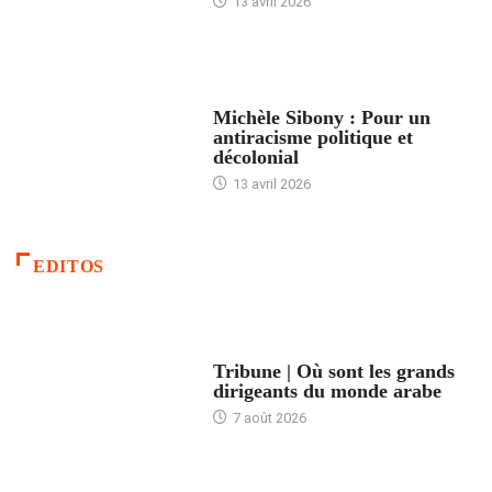
13 avril 2026
FEMMES
Michèle Sibony : Pour un
antiracisme politique et
décolonial
13 avril 2026
EDITOS
ACCUEIL
Tribune | Où sont les grands
dirigeants du monde arabe
7 août 2026