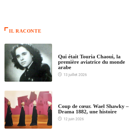
IL RACONTE
ARTICLES CULTURE
Qui était Touria Chaoui, la
première aviatrice du monde
arabe
13 juillet 2026
ACCUEIL
Coup de cœur. Wael Shawky –
Drama 1882, une histoire
12 juin 2026