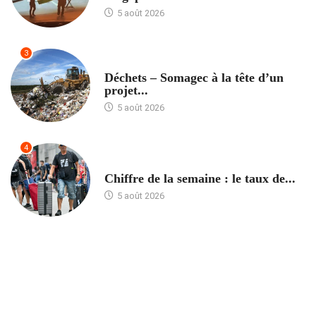
5 août 2026
3
ACCUEIL
Déchets – Somagec à la tête d’un
projet...
5 août 2026
4
ACCUEIL
Chiffre de la semaine : le taux de...
5 août 2026