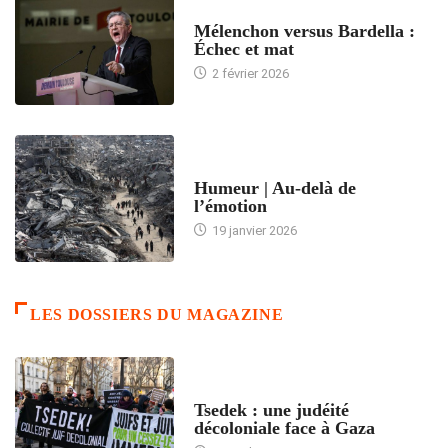
ACCUEIL
Mélenchon versus Bardella :
Échec et mat
2 février 2026
ACCUEIL
Humeur | Au-delà de
l’émotion
19 janvier 2026
LES DOSSIERS DU MAGAZINE
FRANCE
Tsedek : une judéité
décoloniale face à Gaza