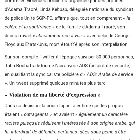
contre les violences policières organisée par des proches
d’Adama Traoré, Linda Kebbab, déléguée nationale du syndicat
de police Unité SGP-FO, affirme que, tout en comprenant
« la
colère et la souffrance »
de la famille d’Adama Traoré, son
décès n’avait
« absolument rien à voir »
avec celui de George
Floyd aux Etats-Unis, mort étouffé après son interpellation.
Sur son compte Twitter à l’époque suivi par 80 000 personnes,
Taha Bouhafs détourne l’acronyme ADS (adjoint de sécurité)
en qualifiant la syndicaliste policière d’
« ADS: Arabe de service
».
Un tweet supprimé quelques minutes plus tard.
« Violation de ma liberté d’expression »
Dans sa décision, la cour d’appel a estimé que les propos
étaient
« outrageants »
et avaient
« également un caractère
raciste puisqu’ils réduisent l’intéressée à son origine arabe, qui
lui interdirait de défendre certaines idées sous peine d’être