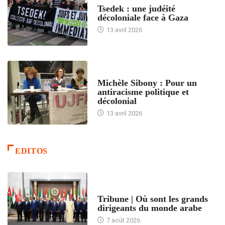
Tsedek : une judéité
décoloniale face à Gaza
13 avril 2026
FEMMES
Michèle Sibony : Pour un
antiracisme politique et
décolonial
13 avril 2026
EDITOS
ACCUEIL
Tribune | Où sont les grands
dirigeants du monde arabe
7 août 2026