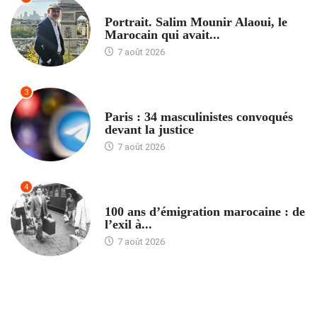
ACCUEIL
Portrait. Salim Mounir Alaoui, le
Marocain qui avait...
7 août 2026
3
ACCUEIL
Paris : 34 masculinistes convoqués
devant la justice
7 août 2026
4
ACCUEIL
100 ans d’émigration marocaine : de
l’exil à...
7 août 2026