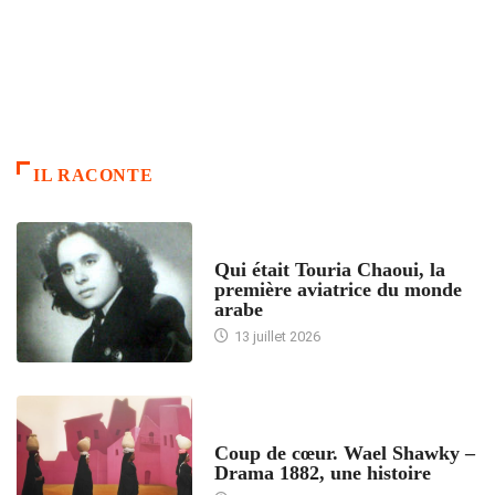
IL RACONTE
ARTICLES CULTURE
Qui était Touria Chaoui, la
première aviatrice du monde
arabe
13 juillet 2026
ACCUEIL
Coup de cœur. Wael Shawky –
Drama 1882, une histoire