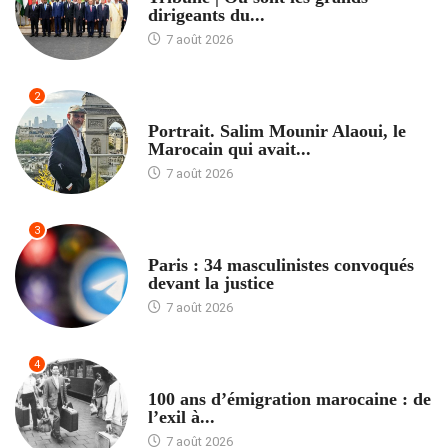
dirigeants du...
7 août 2026
2
ACCUEIL
Portrait. Salim Mounir Alaoui, le
Marocain qui avait...
7 août 2026
3
ACCUEIL
Paris : 34 masculinistes convoqués
devant la justice
7 août 2026
4
ACCUEIL
100 ans d’émigration marocaine : de
l’exil à...
7 août 2026