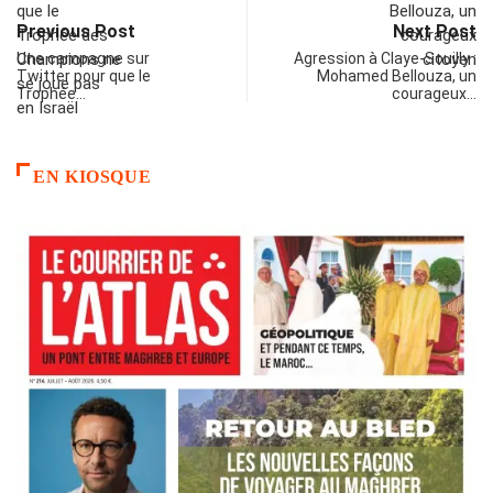
Previous Post
Next Post
Une campagne sur
Agression à Claye-Souilly :
Twitter pour que le
Mohamed Bellouza, un
Trophée…
courageux…
EN KIOSQUE