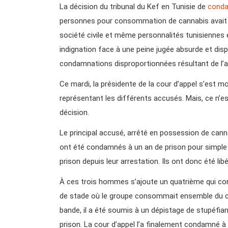
La décision du tribunal du Kef en Tunisie de
conda
personnes pour consommation de cannabis avait su
société civile et même personnalités tunisiennes 
indignation face à une peine jugée absurde et di
condamnations disproportionnées résultant de l’app
Ce mardi, la présidente de la cour d’appel s’est m
représentant les différents accusés. Mais, ce n’est
décision.
Le principal accusé, arrêté en possession de cann
ont été condamnés à un an de prison pour simpl
prison depuis leur arrestation. Ils ont donc été lib
À ces trois hommes s’ajoute un quatrième qui com
de stade où le groupe consommait ensemble du ca
bande, il a été soumis à un dépistage de stupéfiant
prison. La cour d’appel l’a finalement condamné à