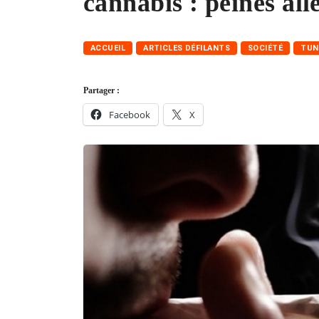
cannabis : peines all
ACCUEIL
ARTICLES DÉFILANTS
SOCIÉTÉ
TUN
Partager :
Facebook
X