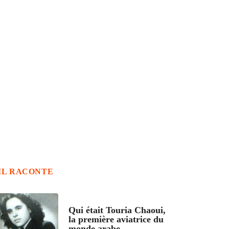
IL RACONTE
ARTICLES CULTURE
Qui était Touria Chaoui,
la première aviatrice du
monde arabe