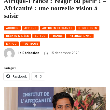
Afrique-France : réagir ou périr ! –
Africanité : une nouvelle vision à
saisir
ACCUEIL
AFRIQUE
ARTICLES DÉFILANTS
CHRONIQUES
DÉBATS & IDÉES
EDITOS
FRANCE
INTERNATIONAL
MAROC
POLITIQUE
La Rédaction
15 décembre 2023
Partager :
Facebook
X