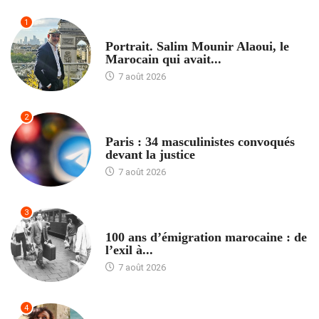
1
ACCUEIL
Portrait. Salim Mounir Alaoui, le
Marocain qui avait...
7 août 2026
2
ACCUEIL
Paris : 34 masculinistes convoqués
devant la justice
7 août 2026
3
ACCUEIL
100 ans d’émigration marocaine : de
l’exil à...
7 août 2026
4
ACCUEIL