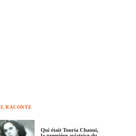
IL RACONTE
ARTICLES CULTURE
Qui était Touria Chaoui,
la première aviatrice du