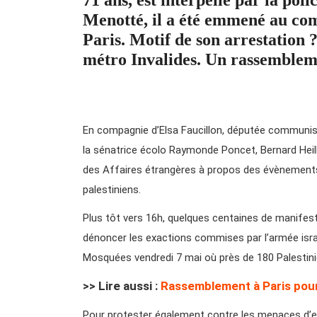
Menotté, il a été emmené au co
Paris. Motif de son arrestation 
métro Invalides. Un rassembleme
En compagnie d’Elsa Faucillon, députée communist
la sénatrice écolo Raymonde Poncet, Bernard Heil
des Affaires étrangères à propos des évènements
palestiniens.
Plus tôt vers 16h, quelques centaines de manifest
dénoncer les exactions commises par l’armée israé
Mosquées vendredi 7 mai où près de 180 Palestini
>> Lire aussi :
Rassemblement à Paris pour
Pour protester également contre les menaces d’ex