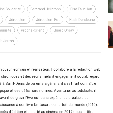
ne Solidarité
Bertrand Heilbronn
Elsa Faucillon
Jérusalem
Jérusalem Est
Nadir Dendoune
muniste
Proche-Orient
Quai d'Orsay
kh Jarrah
queur, écrivain et réalisateur. Il collabore à la rédaction web
des chroniques et des récits mêlant engagement social, regard
é à Saint-Denis de parents algériens, il s’est fait connaître
pique et ses défis hors normes. Aventurier autodidacte, il
vant de gravir l’Everest sans expérience préalable de
aissance à son livre Un tocard sur le toit du monde (2010),
ccès d’édition et adapté au cinéma en 2017 sous le titre