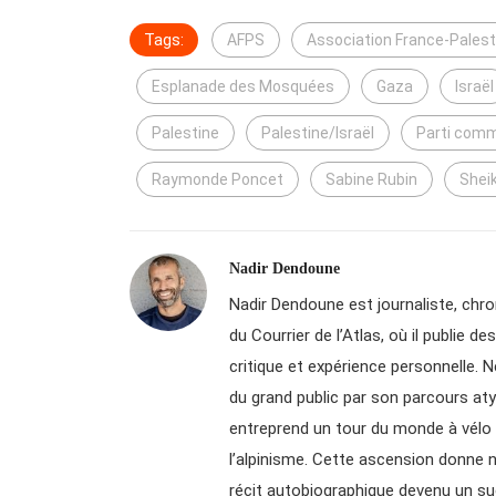
Tags:
AFPS
Association France-Palesti
Esplanade des Mosquées
Gaza
Israël
Palestine
Palestine/Israël
Parti com
Raymonde Poncet
Sabine Rubin
Shei
Nadir Dendoune
Nadir Dendoune est journaliste, chroni
du Courrier de l’Atlas, où il publie 
critique et expérience personnelle. N
du grand public par son parcours aty
entreprend un tour du monde à vélo a
l’alpinisme. Cette ascension donne n
récit autobiographique devenu un su