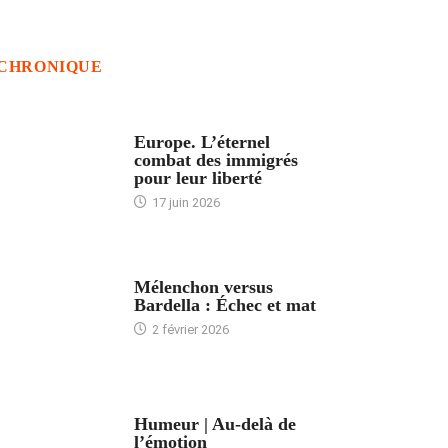
CHRONIQUE
ACCUEIL
Europe. L’éternel
combat des immigrés
pour leur liberté
17 juin 2026
ACCUEIL
Mélenchon versus
Bardella : Échec et mat
2 février 2026
ACCUEIL
Humeur | Au-delà de
l’émotion