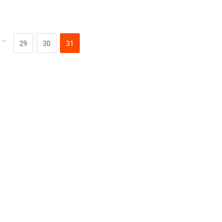
…
29
30
31