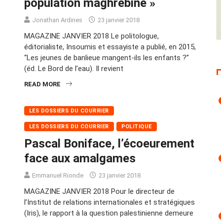
population maghrébine »
Jonathan Ardines
23 janvier 2018
MAGAZINE JANVIER 2018 Le politologue,
éditorialiste, Insoumis et essayiste a publié, en 2015,
“Les jeunes de banlieue mangent-ils les enfants ?”
(éd. Le Bord de l’eau). Il revient
READ MORE
LES DOSSIERS DU COURRIER
LES DOSSIERS DU COURRIER
POLITIQUE
Pascal Boniface, l’écoeurement
face aux amalgames
Emmanuel Rionde
23 janvier 2018
MAGAZINE JANVIER 2018 Pour le directeur de
l’Institut de relations internationales et stratégiques
(Iris), le rapport à la question palestinienne demeure