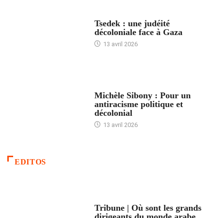
FRANCE
Tsedek : une judéité
décoloniale face à Gaza
13 avril 2026
FEMMES
Michèle Sibony : Pour un
antiracisme politique et
décolonial
13 avril 2026
EDITOS
ACCUEIL
Tribune | Où sont les grands
dirigeants du monde arabe