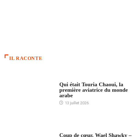
IL RACONTE
ARTICLES CULTURE
Qui était Touria Chaoui, la
première aviatrice du monde
arabe
13 juillet 2026
ACCUEIL
Coup de cœur. Wael Shawky –