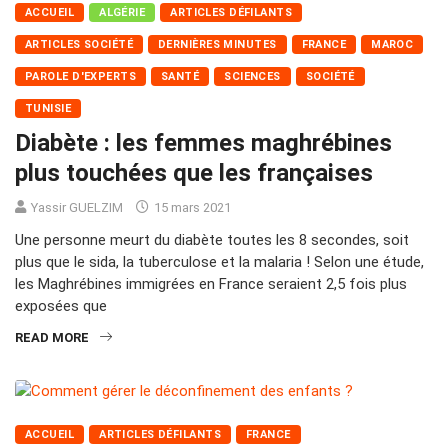
ACCUEIL
ALGÉRIE
ARTICLES DÉFILANTS
ARTICLES SOCIÉTÉ
DERNIÈRES MINUTES
FRANCE
MAROC
PAROLE D'EXPERTS
SANTÉ
SCIENCES
SOCIÉTÉ
TUNISIE
Diabète : les femmes maghrébines
plus touchées que les françaises
Yassir GUELZIM
15 mars 2021
Une personne meurt du diabète toutes les 8 secondes, soit
plus que le sida, la tuberculose et la malaria ! Selon une étude,
les Maghrébines immigrées en France seraient 2,5 fois plus
exposées que
READ MORE
ACCUEIL
ARTICLES DÉFILANTS
FRANCE