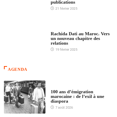
publications
21 février 2025
24 HEURES AVEC
Rachida Dati au Maroc. Vers
un nouveau chapitre des
relations
19 février 2025
AGENDA
ACCUEIL
100 ans d’émigration
marocaine : de l’exil à une
diaspora
7 août 2026