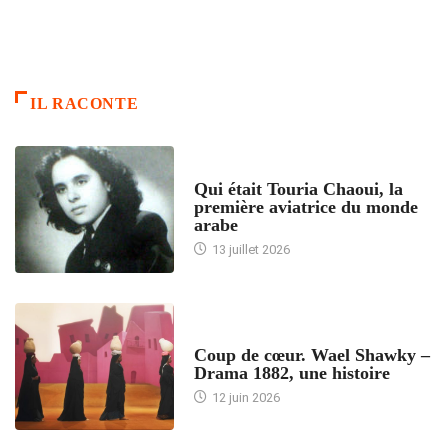
IL RACONTE
ARTICLES CULTURE
Qui était Touria Chaoui, la
première aviatrice du monde
arabe
13 juillet 2026
ACCUEIL
Coup de cœur. Wael Shawky –
Drama 1882, une histoire
12 juin 2026