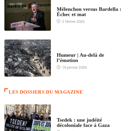
ACCUEIL
Mélenchon versus Bardella :
Échec et mat
2 février 2026
ACCUEIL
Humeur | Au-delà de
l’émotion
19 janvier 2026
LES DOSSIERS DU MAGAZINE
FRANCE
Tsedek : une judéité
décoloniale face à Gaza