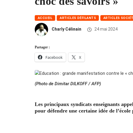
choc des savoirs »
ACCUEIL
ARTICLES DÉFILANTS
ARTICLES SOCIÉ
Charly Célinain
24 mai 2024
Partager :
Facebook
X
(Photo de Dimitar DILKOFF / AFP)
Les principaux syndicats enseignants appe
pour défendre une certaine idée de l’école 