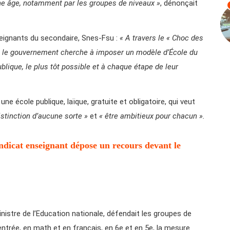
eune âge, notamment par les groupes de niveaux »
, dénonçait
eignants du secondaire, Snes-Fsu :
« A travers le « Choc des
), le gouvernement cherche à imposer un modèle d’École du
publique, le plus tôt possible et à chaque étape de leur
ne école publique, laïque, gratuite et obligatoire, qui veut
distinction d’aucune sorte »
et
« être ambitieux pour chacun ».
ndicat enseignant dépose un recours devant le
inistre de l’Education nationale, défendait les groupes de
rentrée, en math et en français, en 6e et en 5e, la mesure