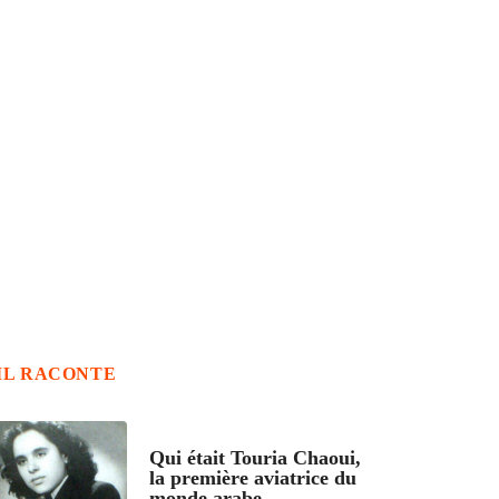
IL RACONTE
ARTICLES CULTURE
Qui était Touria Chaoui,
la première aviatrice du
monde arabe