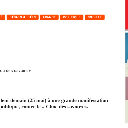
TÉ
DÉBATS & IDÉES
FRANCE
POLITIQUE
SOCIÉTÉ
llent demain (25 mai) à une grande manifestation
publique, contre le « Choc des savoirs ».