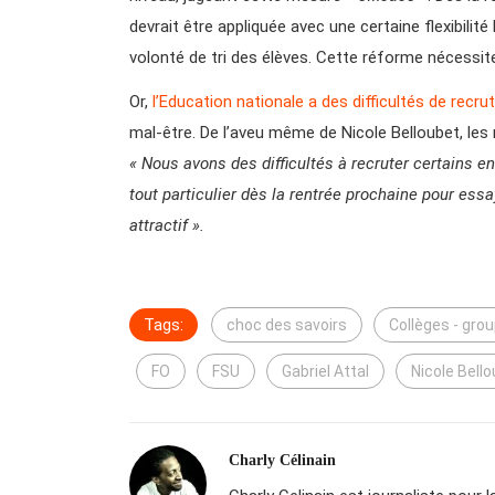
devrait être appliquée avec une certaine flexibilit
volonté de tri des élèves. Cette réforme nécessi
Or,
l’Education nationale a des difficultés de recr
mal-être. De l’aveu même de Nicole Belloubet, les
« Nous avons des difficultés à recruter certains en
tout particulier dès la rentrée prochaine pour ess
attractif ».
Tags:
choc des savoirs
Collèges - gro
FO
FSU
Gabriel Attal
Nicole Bell
Charly Célinain