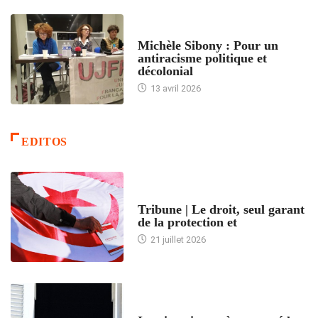
FEMMES
Michèle Sibony : Pour un
antiracisme politique et
décolonial
13 avril 2026
EDITOS
ACCUEIL
Tribune | Le droit, seul garant
de la protection et
21 juillet 2026
ARTICLES DÉFILANTS