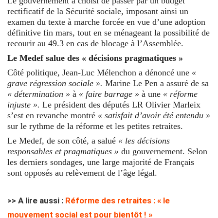
Le gouvernement a choisi de passer par un budget
rectificatif de la Sécurité sociale, imposant ainsi un
examen du texte à marche forcée en vue d’une adoption
définitive fin mars, tout en se ménageant la possibilité de
recourir au 49.3 en cas de blocage à l’Assemblée.
Le Medef salue des « décisions pragmatiques »
Côté politique, Jean-Luc Mélenchon a dénoncé une
«
grave régression sociale ».
Marine Le Pen a assuré de sa
« détermination »
à
« faire barrage »
à une
« réforme
injuste ».
Le président des députés LR Olivier Marleix
s’est en revanche montré
« satisfait d’avoir été entendu »
sur le rythme de la réforme et les petites retraites.
Le Medef, de son côté, a salué
« les décisions
responsables et pragmatiques »
du gouvernement. Selon
les derniers sondages, une large majorité de Français
sont opposés au relèvement de l’âge légal.
>> A lire aussi :
Réforme des retraites : « le
mouvement social est pour bientôt ! »