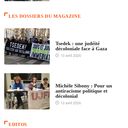
LES DOSSIERS DU MAGAZINE
FRANCE
Tsedek : une judéité
décoloniale face à Gaza
13 avril 2026
FEMMES
Michèle Sibony : Pour un
antiracisme politique et
décolonial
13 avril 2026
EDITOS