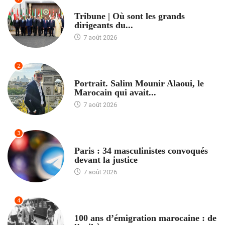
ACCUEIL
Tribune | Où sont les grands
dirigeants du...
7 août 2026
2
ACCUEIL
Portrait. Salim Mounir Alaoui, le
Marocain qui avait...
7 août 2026
3
ACCUEIL
Paris : 34 masculinistes convoqués
devant la justice
7 août 2026
4
ACCUEIL
100 ans d’émigration marocaine : de