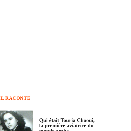
IL RACONTE
ARTICLES CULTURE
Qui était Touria Chaoui,
la première aviatrice du
monde arabe