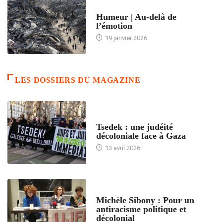
ACCUEIL
Humeur | Au-delà de
l’émotion
19 janvier 2026
LES DOSSIERS DU MAGAZINE
FRANCE
Tsedek : une judéité
décoloniale face à Gaza
13 avril 2026
FEMMES
Michèle Sibony : Pour un
antiracisme politique et
décolonial